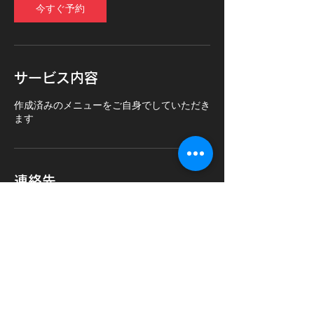
今すぐ予約
サービス内容
作成済みのメニューをご自身でしていただき
ます
連絡先
Japan, Osaka, 大阪市西成区千本南１−３−15
06-6629-8431
nonohara1017@outlook.jp