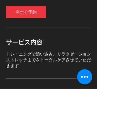
今すぐ予約
サービス内容
トレーニングで追い込み、リラクゼーション
ストレッチまでをトータルケアさせていただ
きます
連絡先
Japan, Osaka, 大阪市西成区千本南１−３−15
06-6629-8431
nonohara1017@outlook.jp