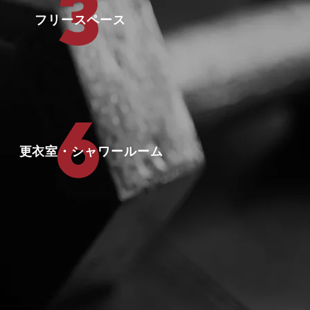
3
​フリースペース
6
更衣室・シャワールーム