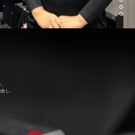
か。
融合し、