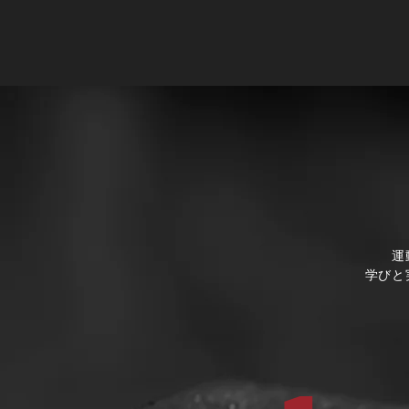
運
学びと