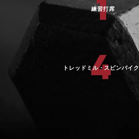
1
​練習打席
4
​トレッドミル・スピンバイ