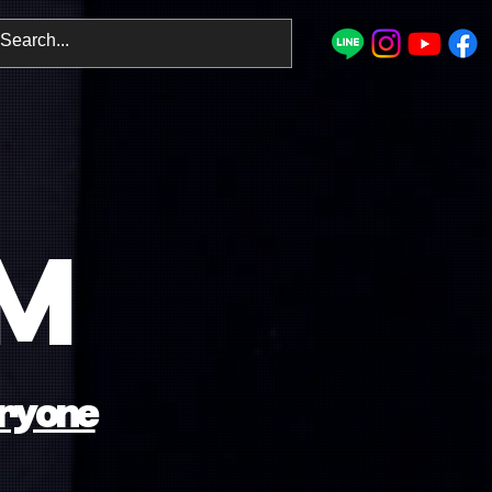
ログイン
YM
ryone